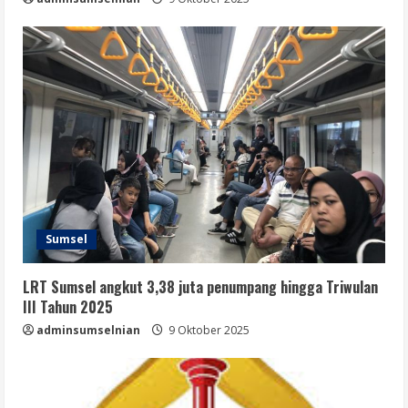
Sumsel
LRT Sumsel angkut 3,38 juta penumpang hingga Triwulan
III Tahun 2025
adminsumselnian
9 Oktober 2025