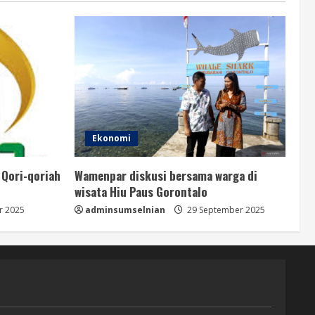
Ekonomi
 Qori-qoriah
Wamenpar diskusi bersama warga di
wisata Hiu Paus Gorontalo
r 2025
adminsumselnian
29 September 2025